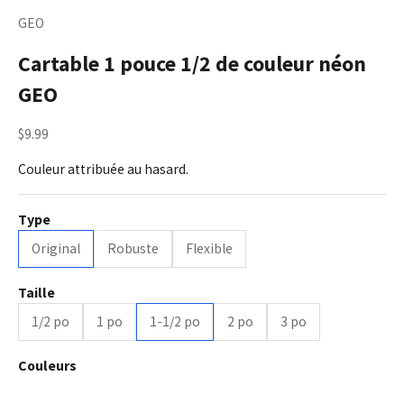
GEO
Cartable 1 pouce 1/2 de couleur néon
GEO
Prix de vente
$9.99
Couleur attribuée au hasard.
Type
Original
Robuste
Flexible
Taille
1/2 po
1 po
1-1/2 po
2 po
3 po
Couleurs