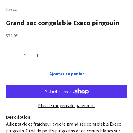
Execo
Grand sac congelable Execo pingouin
Prix de vente
$21.99
Diminuer la quantité
Diminuer la quantité
Ajouter au panier
Plus de moyens de paiement
Description
Alliez style et fraîcheur avec le grand sac congelable Execo
pingouin. Orné de petits pingouins et de cœurs blancs sur